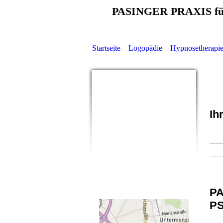
PASINGER PRAXIS für
Die Sprache ist die 
Startseite
Logopädie
Hypnosetherapi
Ih
__
__
PA
P