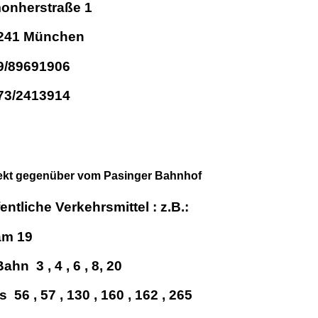
monherstraße 1
241 München
9/89691906
73/2413914
ekt gegenüber vom Pasinger Bahnhof
entliche Verkehrsmittel : z.B.:
am 19
ahn 3 , 4 , 6 , 8, 20
 56 , 57 , 130 , 160 , 162 , 265