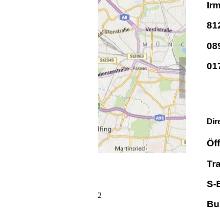
Ir
81
08
01
Dir
Öff
Tr
S-B
2
Bus