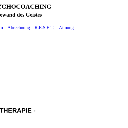
SYCHOCOACHING
des Geistes
um
Abrechnung
R.E.S.E.T.
Atmung
_______________________
THERAPIE -